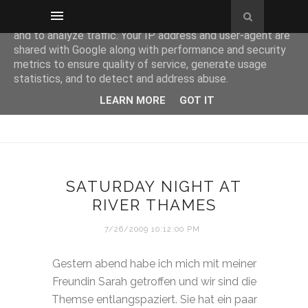
This site uses cookies from Google to deliver its services
and to analyze traffic. Your IP address and user-agent are
shared with Google along with performance and security
metrics to ensure quality of service, generate usage
statistics, and to detect and address abuse.
LEARN MORE
GOT IT
SATURDAY NIGHT AT
RIVER THAMES
7/26/2009 10:12:00 PM
Gestern abend habe ich mich mit meiner
Freundin Sarah getroffen und wir sind die
Themse entlangspaziert. Sie hat ein paar