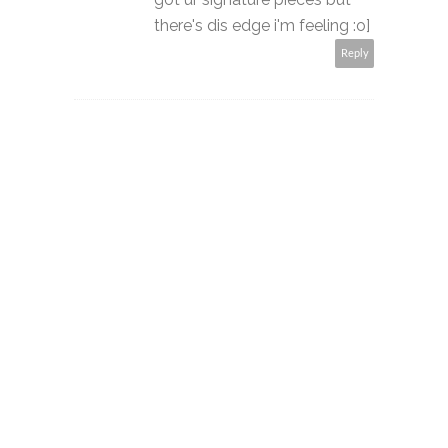
there's dis edge i'm feeling :o]
Reply