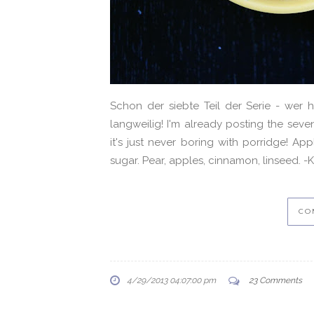
Schon der siebte Teil der Serie - wer 
langweilig! I'm already posting the seve
it's just never boring with porridge! A
sugar. Pear, apples, cinnamon, linseed. -Kati
CO
4/29/2013 04:07:00 pm
23 Comments