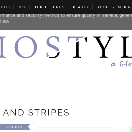
FOOD
DIY
THREE THINGS
BEAUTY
ABOUT / IMPRIN
liver its services and to analyze traffic. Your IP address and u
rmance and security metrics to ensure quality of service, gene
buse.
 AND STRIPES
FASHION