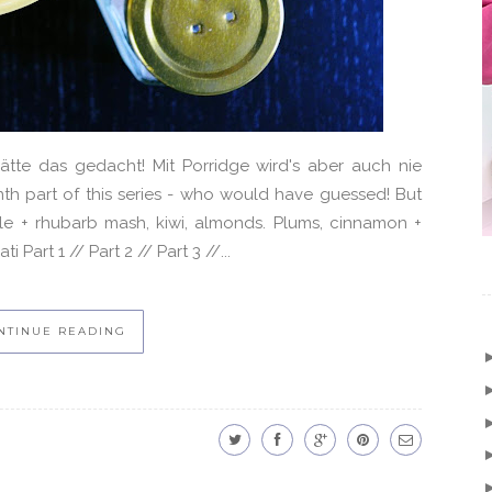
hätte das gedacht! Mit Porridge wird's aber auch nie
nth part of this series - who would have guessed! But
pple + rhubarb mash, kiwi, almonds. Plums, cinnamon +
 Part 1 // Part 2 // Part 3 //...
NTINUE READING