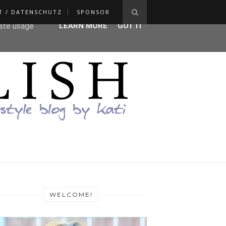
T / DATENSCHUTZ
SPONSOR
ser-agent
rate usage
LEARN MORE
GOT IT
WELCOME!