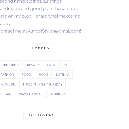
econd hand clothes, all things
andmade and good plant-based food.
ere on my blog, I share what makes me
appy!
ontact me at AlmostStylish@gmail.com!
LABELS
25BEFORE26
BEAUTY
CATS
DIY
FASHION
FOOD
HOME
KATINKA
MUMLIFE
THREE THINGS THURSDAY
VEGAN
WAYS TO WEAR
WERBUNG
FOLLOWERS