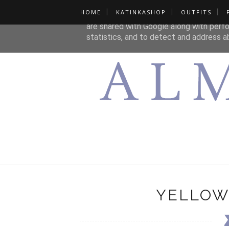
HOME
KATINKASHOP
OUTFITS
This site uses cookies from Google to de
are shared with Google along with perfo
statistics, and to detect and address a
YELLOW