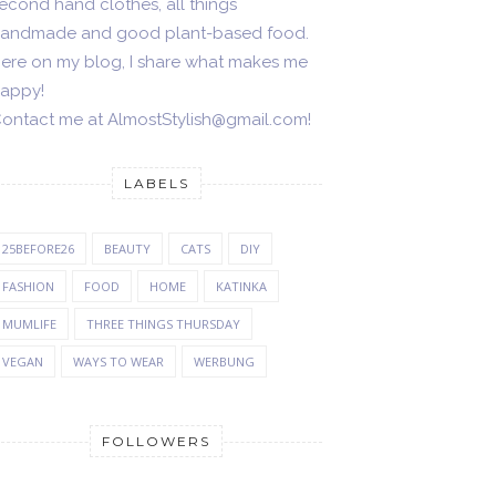
econd hand clothes, all things
andmade and good plant-based food.
ere on my blog, I share what makes me
appy!
ontact me at AlmostStylish@gmail.com!
LABELS
25BEFORE26
BEAUTY
CATS
DIY
FASHION
FOOD
HOME
KATINKA
MUMLIFE
THREE THINGS THURSDAY
VEGAN
WAYS TO WEAR
WERBUNG
FOLLOWERS