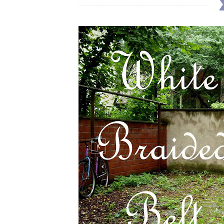
In meinem Outfit gestern habt ihr best
schon ein paar Jahre alt und stammt somit
dazu folgt). Ganze £1 hat er mich gekost
Surely you noticed that lovely little white b
CO