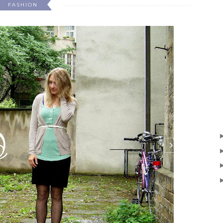
immt den allerliebsten weißen Gürtel bemerkt. Er ist
 aus der Zeit, als ich noch bei Primark einkaufte (Post
et, und mir sehr gute Dienste geleistet. Seht selbst!
elt in my last outfit. It is some years...
NTINUE READING