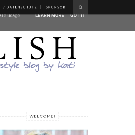
T / DATENSCHUTZ
SPONSOR
ser-agent
rate usage
LEARN MORE
GOT IT
WELCOME!