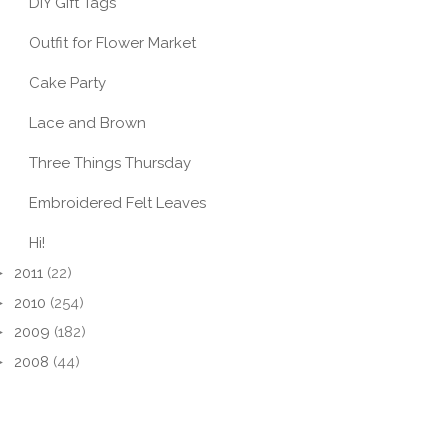
DIY Gift Tags
Outfit for Flower Market
Cake Party
Lace and Brown
Three Things Thursday
Embroidered Felt Leaves
Hi!
►
2011
(22)
►
2010
(254)
►
2009
(182)
►
2008
(44)