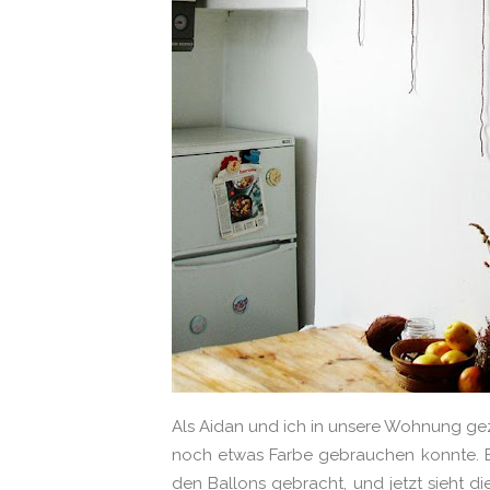
Als Aidan und ich in unsere Wohnung gezo
noch etwas Farbe gebrauchen konnte. Ein
den Ballons gebracht, und jetzt sieht d
ausschneiden und mit doppelseitigem K
into our...
CO
10/28/2012 12:49:00 pm
11 Comments