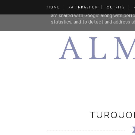
HOME
KATINKASHOP
OUTFITS
This site uses cookies from Google to de
are shared with Google along with perfo
statistics, and to detect and address a
TURQUOI