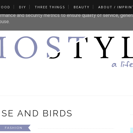
FOOD
DIY
THREE THINGS
BEAUTY
ABOUT / IMPRIN
liver its services and to analyze traffic. Your IP address and u
rmance and security metrics to ensure quality of service, gene
buse.
SE AND BIRDS
FASHION