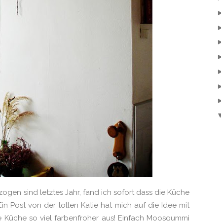
gen sind letztes Jahr, fand ich sofort dass die Küche
 Post von der tollen Katie hat mich auf die Idee mit
ie Küche so viel farbenfroher aus! Einfach Moosgummi
lebeband anbringen - fertig! When Aidan and I moved
NTINUE READING