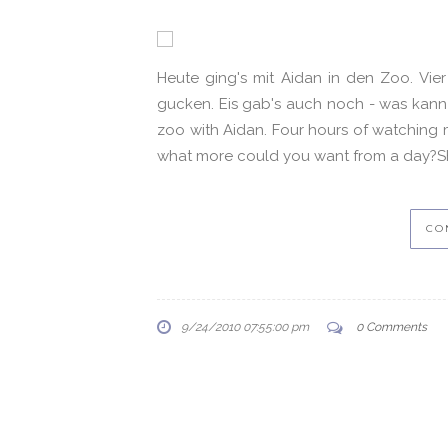
Heute ging's mit Aidan in den Zoo. Vi
gucken. Eis gab's auch noch - was kan
zoo with Aidan. Four hours of watching m
what more could you want from a day?Shi
CO
9/24/2010 07:55:00 pm
0 Comments