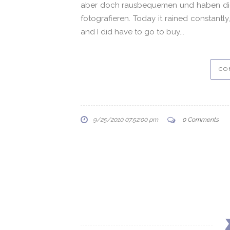
aber doch rausbequemen und haben die
fotografieren. Today it rained constantly
and I did have to go to buy...
CO
9/25/2010 07:52:00 pm
0 Comments