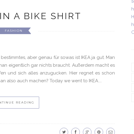
s
h
 IN A BIKE SHIRT
H
h
FASHION
C
s bestimmtes, aber genau für sowas ist IKEA ja gut. Man
 man eigentlich gar nichts braucht. Außerdem macht es
fen und sich alles anzugucken. Hier regnet es schon
 man also auch machen? Today we went to IKEA....
NTINUE READING