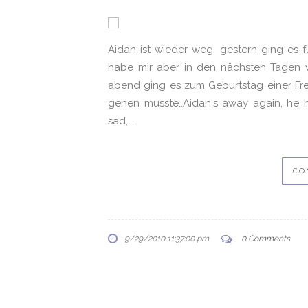
Aidan ist wieder weg, gestern ging es fü
habe mir aber in den nächsten Tagen v
abend ging es zum Geburtstag einer Fre
gehen musste..Aidan's away again, he 
sad,...
CO
9/29/2010 11:37:00 pm
0 Comments