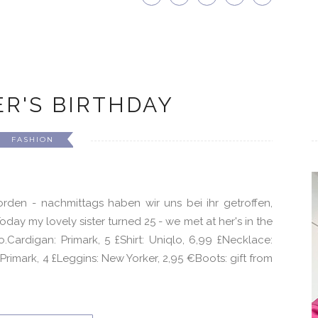
ER'S BIRTHDAY
FASHION
rden - nachmittags haben wir uns bei ihr getroffen,
day my lovely sister turned 25 - we met at her's in the
.Cardigan: Primark, 5 £Shirt: Uniqlo, 6,99 £Necklace:
: Primark, 4 £Leggins: New Yorker, 2,95 €Boots: gift from