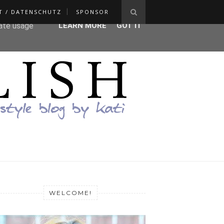
T / DATENSCHUTZ
SPONSOR
ser-agent
rate usage
LEARN MORE
GOT IT
WELCOME!