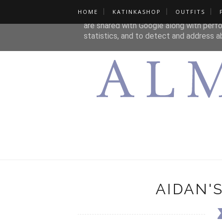
HOME
KATINKASHOP
OUTFITS
This site uses cookies from Google to de
are shared with Google along with perfo
statistics, and to detect and address a
AIDAN'