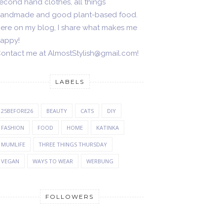
econd hand clothes, all things
andmade and good plant-based food.
ere on my blog, I share what makes me
appy!
ontact me at AlmostStylish@gmail.com!
LABELS
25BEFORE26
BEAUTY
CATS
DIY
FASHION
FOOD
HOME
KATINKA
MUMLIFE
THREE THINGS THURSDAY
VEGAN
WAYS TO WEAR
WERBUNG
FOLLOWERS