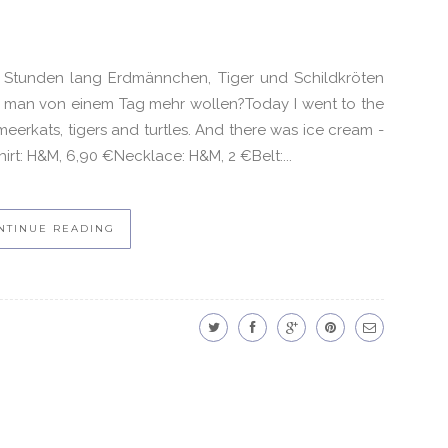
er Stunden lang Erdmännchen, Tiger und Schildkröten
n man von einem Tag mehr wollen?Today I went to the
eerkats, tigers and turtles. And there was ice cream -
rt: H&M, 6,90 €Necklace: H&M, 2 €Belt:...
NTINUE READING