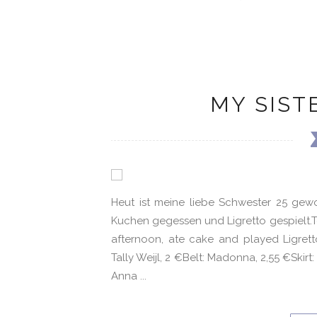
MY SIST
Heut ist meine liebe Schwester 25 gewo
Kuchen gegessen und Ligretto gespielt.To
afternoon, ate cake and played Ligretto
Tally Weijl, 2 €Belt: Madonna, 2,55 €Skirt
Anna ...