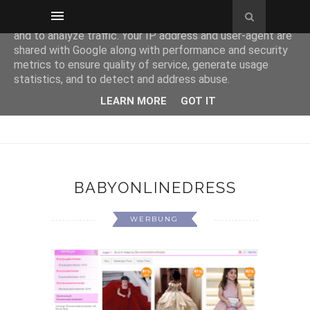
This site uses cookies from Google to deliver its services
and to analyze traffic. Your IP address and user-agent are
shared with Google along with performance and security
metrics to ensure quality of service, generate usage
statistics, and to detect and address abuse.
LEARN MORE
GOT IT
BABYONLINEDRESS
WERBUNG