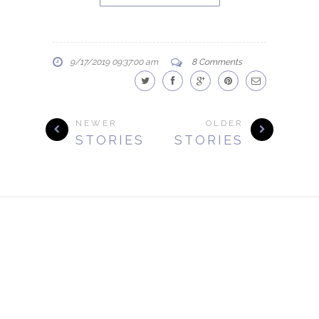
9/17/2019 09:37:00 am
8 Comments
NEWER
OLDER
STORIES
STORIES
Template Created By :
ThemeXpose
. All Rights Reserved.