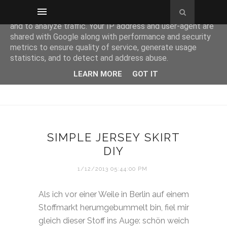
This site uses cookies from Google to deliver its services
and to analyze traffic. Your IP address and user-agent are
shared with Google along with performance and security
metrics to ensure quality of service, generate usage
statistics, and to detect and address abuse.
LEARN MORE
GOT IT
SIMPLE JERSEY SKIRT
DIY
1/12/2013 05:44:00 PM
Als ich vor einer Weile in Berlin auf einem
Stoffmarkt herumgebummelt bin, fiel mir
gleich dieser Stoff ins Auge: schön weich