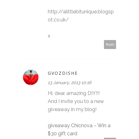
http://alittlebitunique.blogsp
ot.co.uk/
x
Reply
GVOZDISHE
13 January, 2013 10:16
Hi, dear, amazing DIY!!!
And I invite you to a new
giveaway in my blog!
giveaway Chicnova – Win a
$30 gift card