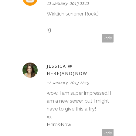
12 January, 2013 22:12
Wirklich schöner Rock;)
lg
Reply
JESSICA @
HERE(AND)NOW
12 January, 2013 22:15
wow, I am super impressed! I
am a new sewer, but I might
have to give this a try!
xx
Here&Now
Reply