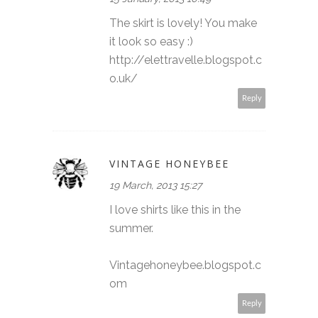
The skirt is lovely! You make
it look so easy :)
http://elettravelle.blogspot.c
o.uk/
Reply
VINTAGE HONEYBEE
19 March, 2013 15:27
I love shirts like this in the
summer.
Vintagehoneybee.blogspot.c
om
Reply