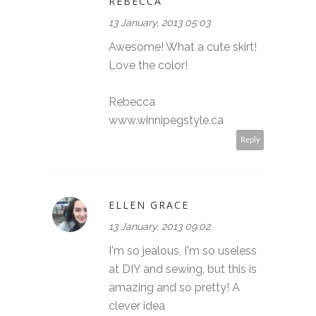
REBECCA
13 January, 2013 05:03
Awesome! What a cute skirt!
Love the color!
Rebecca
www.winnipegstyle.ca
Reply
ELLEN GRACE
13 January, 2013 09:02
I'm so jealous, I'm so useless
at DIY and sewing, but this is
amazing and so pretty! A
clever idea