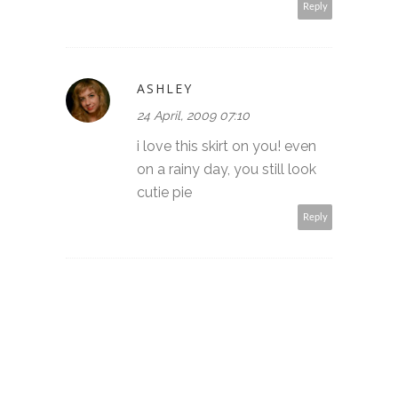
Reply
ASHLEY
24 April, 2009 07:10
i love this skirt on you! even
on a rainy day, you still look
cutie pie
Reply