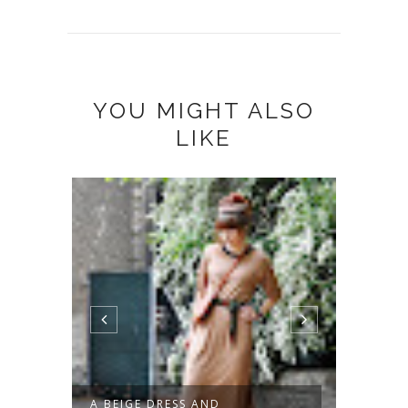
YOU MIGHT ALSO
LIKE
POTS
A BEIGE DRESS AND
GREEN