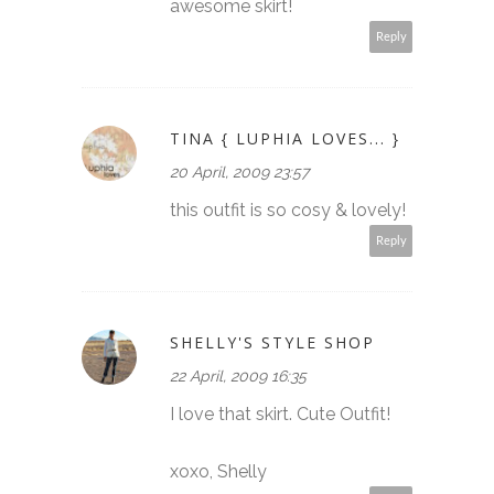
awesome skirt!
Reply
TINA { LUPHIA LOVES... }
20 April, 2009 23:57
this outfit is so cosy & lovely!
Reply
SHELLY'S STYLE SHOP
22 April, 2009 16:35
I love that skirt. Cute Outfit!
xoxo, Shelly