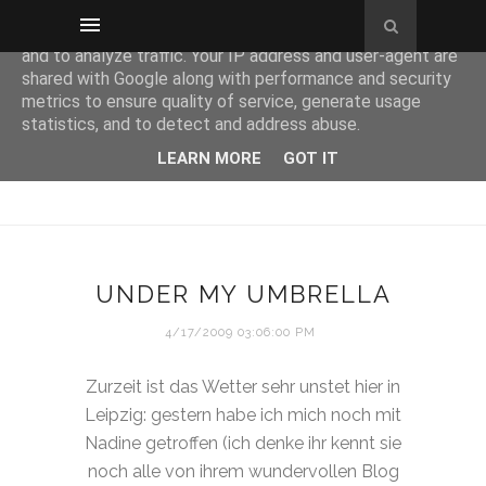
This site uses cookies from Google to deliver its services
and to analyze traffic. Your IP address and user-agent are
shared with Google along with performance and security
metrics to ensure quality of service, generate usage
statistics, and to detect and address abuse.
LEARN MORE
GOT IT
UNDER MY UMBRELLA
4/17/2009 03:06:00 PM
Zurzeit ist das Wetter sehr unstet hier in
Leipzig: gestern habe ich mich noch mit
Nadine getroffen (ich denke ihr kennt sie
noch alle von ihrem wundervollen Blog