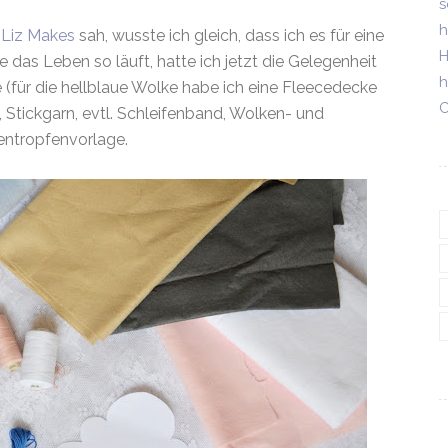
s
h
 Liz Makes
sah, wusste ich gleich, dass ich es für eine
H
 das Leben so läuft, hatte ich jetzt die Gelegenheit
h
e (für die hellblaue Wolke habe ich eine Fleecedecke
C
 Stickgarn, evtl. Schleifenband, Wolken- und
ntropfenvorlage.