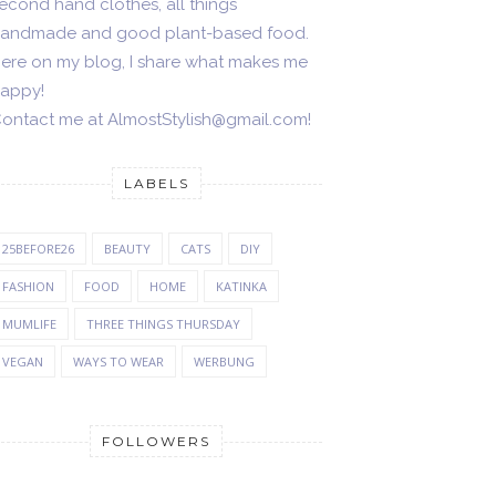
econd hand clothes, all things
andmade and good plant-based food.
ere on my blog, I share what makes me
appy!
ontact me at AlmostStylish@gmail.com!
LABELS
25BEFORE26
BEAUTY
CATS
DIY
FASHION
FOOD
HOME
KATINKA
MUMLIFE
THREE THINGS THURSDAY
VEGAN
WAYS TO WEAR
WERBUNG
FOLLOWERS