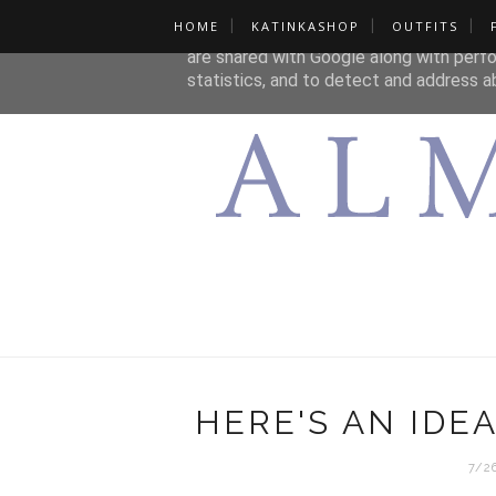
HOME
KATINKASHOP
OUTFITS
This site uses cookies from Google to de
are shared with Google along with perfo
statistics, and to detect and address a
HERE'S AN IDE
7/2