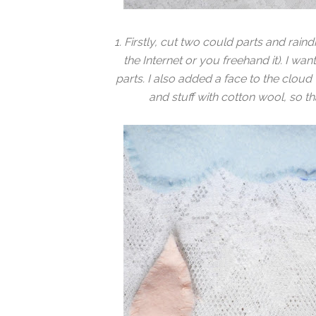
1. Firstly, cut two could parts and rain
the Internet or you freehand it). I wa
parts. I also added a face to the clou
and stuff with cotton wool, so th