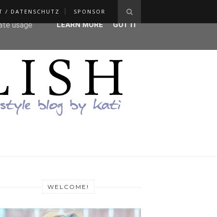
T / DATENSCHUTZ
SPONSOR
ser-agent
rate usage
LEARN MORE
GOT IT
WELCOME!