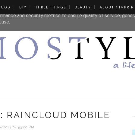
FOOD
DIY
THREE THINGS
BEAUTY
ABOUT / IMPRIN
liver its services and to analyze traffic. Your IP address and u
rmance and security metrics to ensure quality of service, gene
buse.
A: RAINCLOUD MOBILE
6/2014 04:53:00 PM