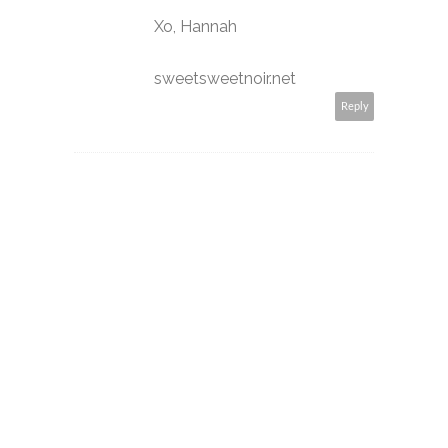
Xo, Hannah
sweetsweetnoir.net
Reply