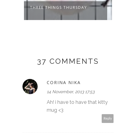
THREE THINGS THURSDAY
THREE
37 COMMENTS
CORINA NIKA
14 November, 2013 17:53
Ah! i have to have that kitty
mug <3
Reply