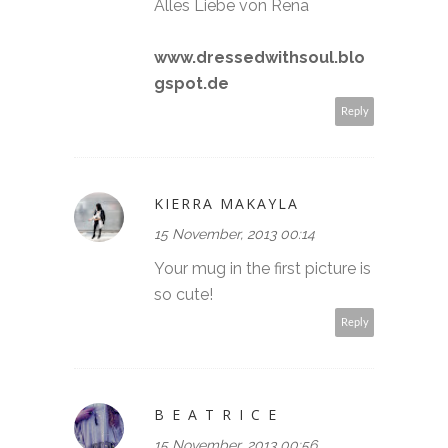
Alles Liebe von Rena
www.dressedwithsoul.blo
gspot.de
Reply
KIERRA MAKAYLA
15 November, 2013 00:14
Your mug in the first picture is
so cute!
Reply
B E A T R I C E
15 November, 2013 00:56