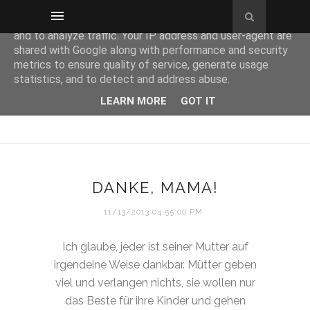
This site uses cookies from Google to deliver its services
and to analyze traffic. Your IP address and user-agent are
shared with Google along with performance and security
metrics to ensure quality of service, generate usage
statistics, and to detect and address abuse.
LEARN MORE
GOT IT
DANKE, MAMA!
11/13/2013 04:55:00 PM
Ich glaube, jeder ist seiner Mutter auf
irgendeine Weise dankbar. Mütter geben
viel und verlangen nichts, sie wollen nur
das Beste für ihre Kinder und gehen