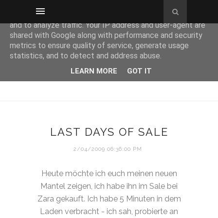
This site uses cookies from Google to deliver its services
and to analyze traffic. Your IP address and user-agent are
shared with Google along with performance and security
metrics to ensure quality of service, generate usage
statistics, and to detect and address abuse.
LEARN MORE
GOT IT
LAST DAYS OF SALE
2/04/2009 06:36:00 PM
Heute möchte ich euch meinen neuen
Mantel zeigen, ich habe ihn im Sale bei
Zara gekauft. Ich habe 5 Minuten in dem
Laden verbracht - ich sah, probierte an