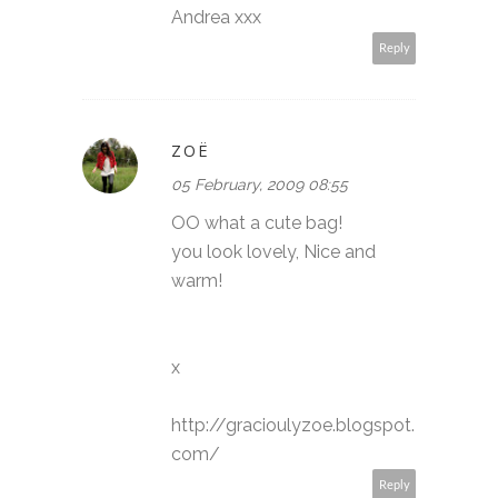
Andrea xxx
Reply
ZOË
05 February, 2009 08:55
OO what a cute bag!
you look lovely, Nice and
warm!
x
http://gracioulyzoe.blogspot.
com/
Reply