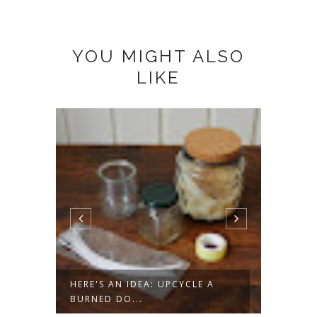
YOU MIGHT ALSO
LIKE
ROPE
HERE'S AN IDEA: UPCYCLE A
HERE'
BURNED DO...
DATED 