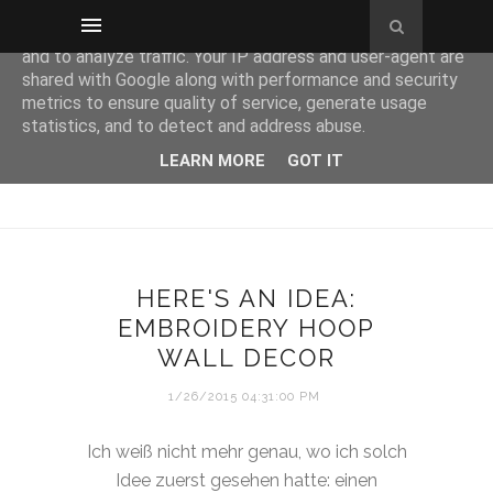
This site uses cookies from Google to deliver its services
and to analyze traffic. Your IP address and user-agent are
shared with Google along with performance and security
metrics to ensure quality of service, generate usage
statistics, and to detect and address abuse.
LEARN MORE
GOT IT
HERE'S AN IDEA:
EMBROIDERY HOOP
WALL DECOR
1/26/2015 04:31:00 PM
Ich weiß nicht mehr genau, wo ich solch
Idee zuerst gesehen hatte: einen