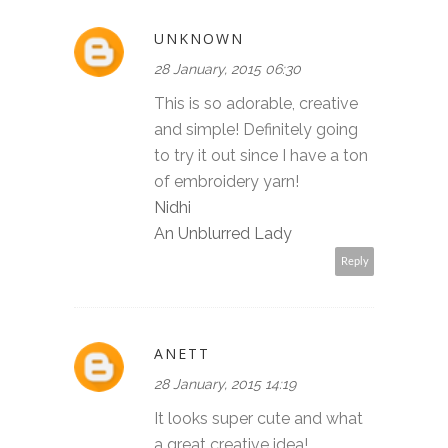
UNKNOWN
28 January, 2015 06:30
This is so adorable, creative
and simple! Definitely going
to try it out since I have a ton
of embroidery yarn!
Nidhi
An Unblurred Lady
Reply
ANETT
28 January, 2015 14:19
It looks super cute and what
a great creative idea!