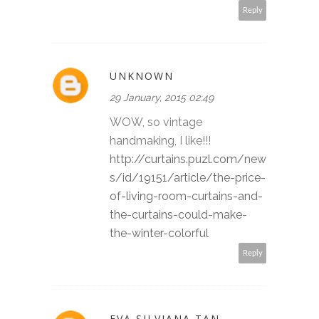
Reply
UNKNOWN
29 January, 2015 02:49
WOW, so vintage
handmaking, I like!!!
http://curtains.puzl.com/new
s/id/19151/article/the-price-
of-living-room-curtains-and-
the-curtains-could-make-
the-winter-colorful
Reply
EVA SILVIANA TAN