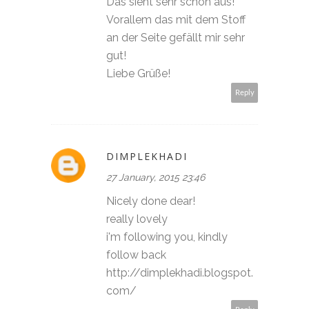
Das sieht sehr schön aus!
Vorallem das mit dem Stoff
an der Seite gefällt mir sehr
gut!
Liebe Grüße!
Reply
DIMPLEKHADI
27 January, 2015 23:46
Nicely done dear!
really lovely
i'm following you, kindly
follow back
http://dimplekhadi.blogspot.
com/