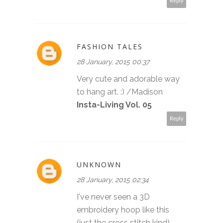
Reply
FASHION TALES
28 January, 2015 00:37
Very cute and adorable way
to hang art. :) /Madison
Insta-Living Vol. 05
Reply
UNKNOWN
28 January, 2015 02:34
I've never seen a 3D
embroidery hoop like this
(just the cross stitch kind).