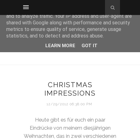
This site uses cookies from Google to deliver its services
and to analyze traffic. Your IP address and user-agent are
shared with Google along with performance and security
metrics to ensure quality of service, generate usage
statistics, and to detect and address abuse.
LEARN MORE
GOT IT
CHRISTMAS
IMPRESSIONS
12/29/2012 06:38:00 PM
Heute gibt es für euch ein paar
Eindrücke von meinem diesjährigen
Weihnachten, das in zwei verschiedenen