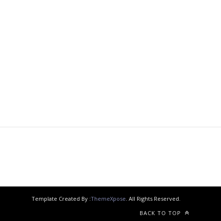
Template Created By :
ThemeXpose
. All Rights Reserved.
BACK TO TOP