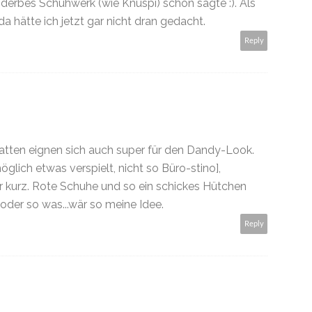
s derbes Schuhwerk (wie Knuspi) schon sagte :). Als
da hätte ich jetzt gar nicht dran gedacht.
Reply
tten eignen sich auch super für den Dandy-Look.
glich etwas verspielt, nicht so Büro-stino],
 kurz. Rote Schuhe und so ein schickes Hütchen
 oder so was...wär so meine Idee.
Reply