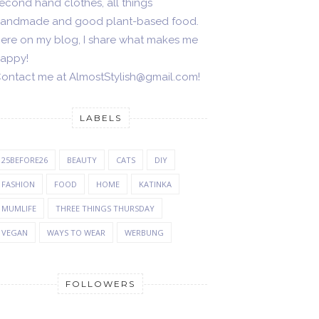
econd hand clothes, all things
andmade and good plant-based food.
ere on my blog, I share what makes me
appy!
ontact me at AlmostStylish@gmail.com!
LABELS
25BEFORE26
BEAUTY
CATS
DIY
FASHION
FOOD
HOME
KATINKA
MUMLIFE
THREE THINGS THURSDAY
VEGAN
WAYS TO WEAR
WERBUNG
FOLLOWERS