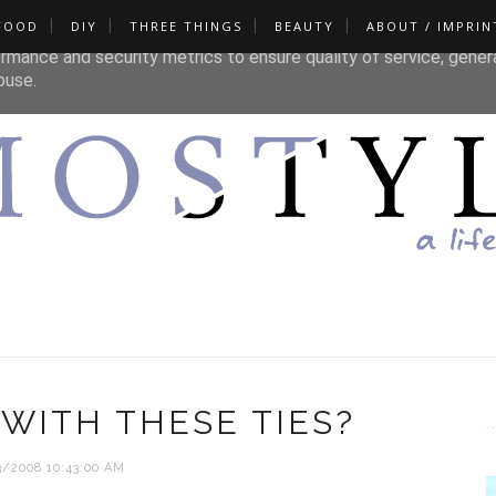
FOOD
DIY
THREE THINGS
BEAUTY
ABOUT / IMPRIN
liver its services and to analyze traffic. Your IP address and u
rmance and security metrics to ensure quality of service, gene
buse.
WITH THESE TIES?
3/2008 10:43:00 AM