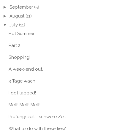
►
September
(5)
►
August
(11)
▼
July
(11)
Hot Summer
Part 2
Shopping!
A week-end out.
3 Tage wach
I got tagged!
Melt! Melt! Melt!
Prüfungszeit - schwere Zeit
What to do with these ties?