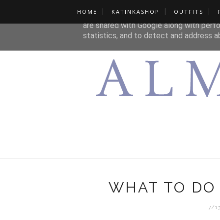
HOME
KATINKASHOP
OUTFITS
This site uses cookies from Google to de
are shared with Google along with perfo
statistics, and to detect and address a
WHAT TO DO 
7/1