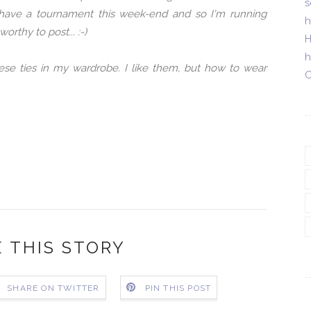
s
 have a tournament this week-end and so I'm running
h
rthy to post... :-)
H
h
these ties in my wardrobe. I like them, but how to wear
C
 THIS STORY
SHARE ON TWITTER
PIN THIS POST