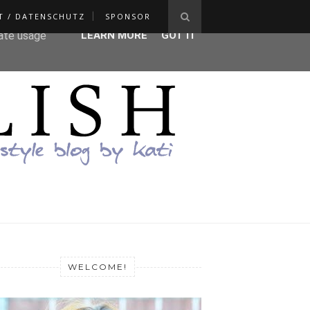
T / DATENSCHUTZ
SPONSOR
ser-agent
rate usage
LEARN MORE
GOT IT
WELCOME!