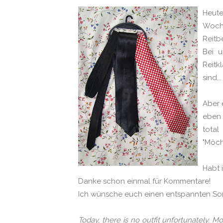
Heute
Woch
Reitb
Bei u
Reitk
sind... 
Aber 
eben 
total
"Möch
Habt 
Danke schon einmal für Kommentare!
Ich wünsche euch einen entspannten So
Today, there is no outfit unfortunately. Mo