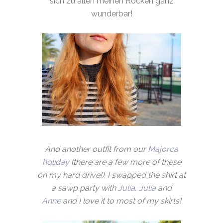
sich zu allen meinen Röcken ganz
wunderbar!
And another outfit from our
Majorca
holiday
(there are a few more of these
on my hard drive!). I swapped the shirt at
a sawp party with
Julia
,
Julia
and
Anne
and I love it to most of my skirts!