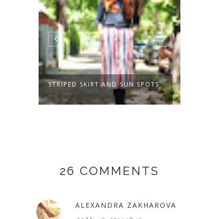
STRIPED SKIRT AND SUN SPOTS
A BEI
CHECK
26 COMMENTS
ALEXANDRA ZAKHAROVA