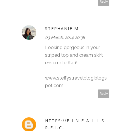
Reply
STEPHANIE M
03 March, 2014 20:38
Looking gorgeous in your
striped top and cream skirt
ensemble Kati!
www.steffystravelblog.blogs
pot.com
Reply
HTTPS://E-I-N-F-A-L-L-S-
R-E-I-C-