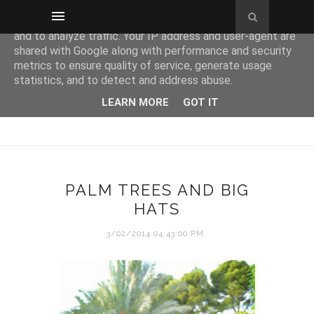
This site uses cookies from Google to deliver its services
and to analyze traffic. Your IP address and user-agent are
shared with Google along with performance and security
metrics to ensure quality of service, generate usage
statistics, and to detect and address abuse.
LEARN MORE
GOT IT
PALM TREES AND BIG
HATS
3/02/2014 04:43:00 PM