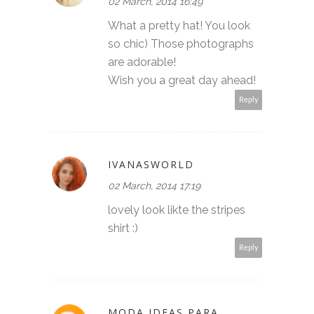
02 March, 2014 16:49
What a pretty hat! You look
so chic) Those photographs
are adorable!
Wish you a great day ahead!
Reply
IVANASWORLD
02 March, 2014 17:19
lovely look likte the stripes
shirt :)
Reply
MODA IDEAS PARA