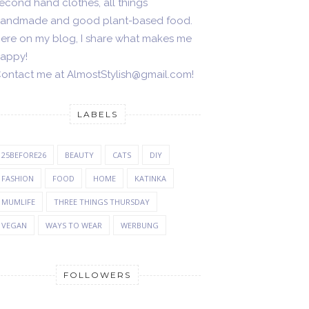
econd hand clothes, all things
andmade and good plant-based food.
ere on my blog, I share what makes me
appy!
ontact me at AlmostStylish@gmail.com!
LABELS
25BEFORE26
BEAUTY
CATS
DIY
FASHION
FOOD
HOME
KATINKA
MUMLIFE
THREE THINGS THURSDAY
VEGAN
WAYS TO WEAR
WERBUNG
FOLLOWERS