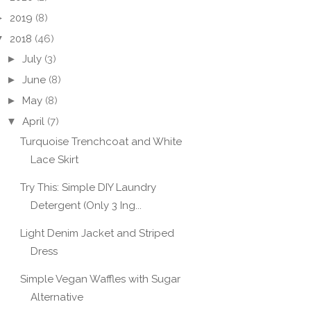
►
2019
(8)
▼
2018
(46)
►
July
(3)
►
June
(8)
►
May
(8)
▼
April
(7)
Turquoise Trenchcoat and White
Lace Skirt
Try This: Simple DIY Laundry
Detergent (Only 3 Ing...
Light Denim Jacket and Striped
Dress
Simple Vegan Waffles with Sugar
Alternative