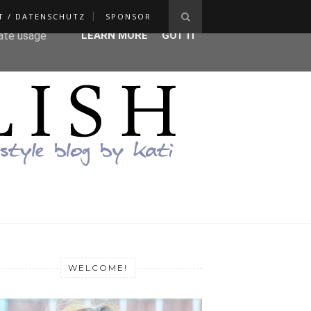
T / DATENSCHUTZ
SPONSOR
ser-agent
rate usage
LEARN MORE
GOT IT
WELCOME!