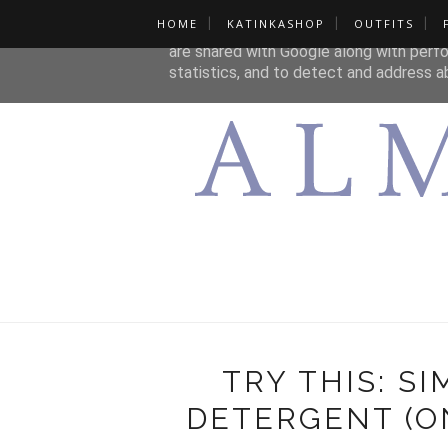
HOME
KATINKASHOP
OUTFITS
This site uses cookies from Google to de
are shared with Google along with perfo
statistics, and to detect and address a
TRY THIS: S
DETERGENT (ON