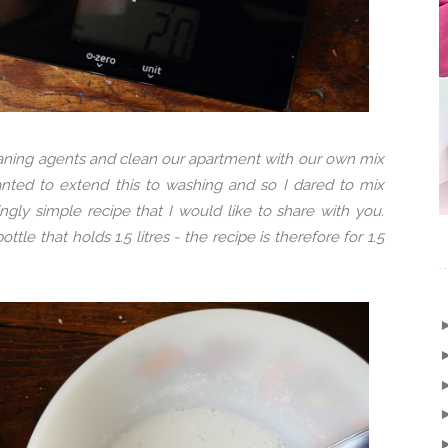
aning agents and clean our apartment with our own mix
nted to extend this to washing and so I dared to mix
ngly simple recipe that I would like to share with you.
tle that holds 1.5 litres - the recipe is therefore for 1.5