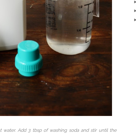
 water. Add 3 tbsp of washing soda and stir until the