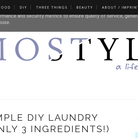
FOOD
DIY
THREE THINGS
BEAUTY
ABOUT / IMPRIN
liver its services and to analyze traffic. Your IP address and u
rmance and security metrics to ensure quality of service, gene
buse.
IMPLE DIY LAUNDRY
LY 3 INGREDIENTS!)