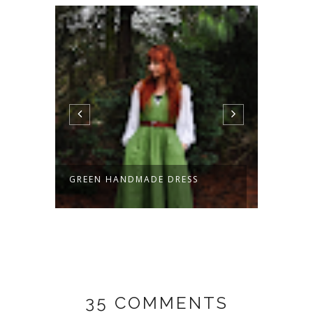
HOBBIT WAISTCOAT -
KORDW
HANDMADE!
35 COMMENTS