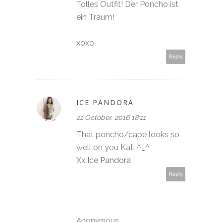
Tolles Outfit! Der Poncho ist
ein Traum!
xoxo
Reply
ICE PANDORA
21 October, 2016 18:11
That poncho/cape looks so
well on you Kati ^_^
Xx
Ice Pandora
Reply
Anonymous