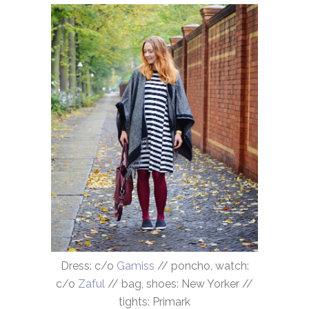
Dress: c/o
Gamiss
// poncho, watch:
c/o
Zaful
// bag, shoes: New Yorker //
tights: Primark