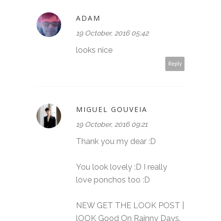
ADAM
19 October, 2016 05:42
looks nice
Reply
MIGUEL GOUVEIA
19 October, 2016 09:21
Thank you my dear :D
You look lovely :D I really
love ponchos too :D
NEW GET THE LOOK POST |
lOOK Good On Rainny Days.