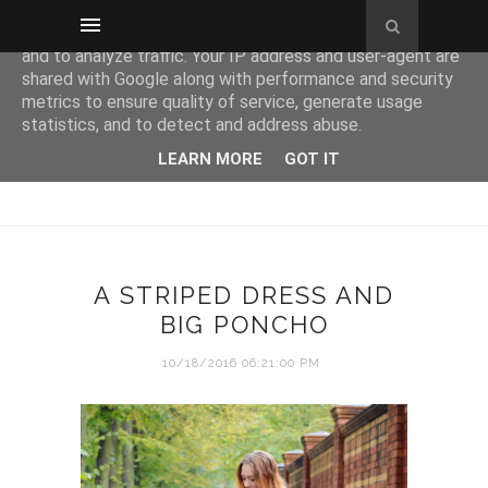
This site uses cookies from Google to deliver its services
and to analyze traffic. Your IP address and user-agent are
shared with Google along with performance and security
metrics to ensure quality of service, generate usage
statistics, and to detect and address abuse.
LEARN MORE
GOT IT
A STRIPED DRESS AND
BIG PONCHO
10/18/2016 06:21:00 PM