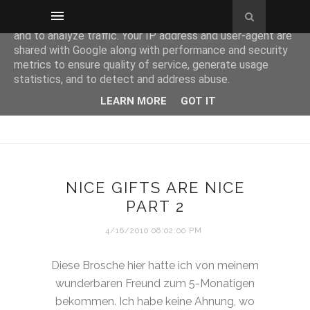
This site uses cookies from Google to deliver its services
and to analyze traffic. Your IP address and user-agent are
shared with Google along with performance and security
metrics to ensure quality of service, generate usage
statistics, and to detect and address abuse.
LEARN MORE
GOT IT
NICE GIFTS ARE NICE
PART 2
4/16/2010 06:02:00 PM
Diese Brosche hier hatte ich von meinem
wunderbaren Freund zum 5-Monatigen
bekommen. Ich habe keine Ahnung, wo