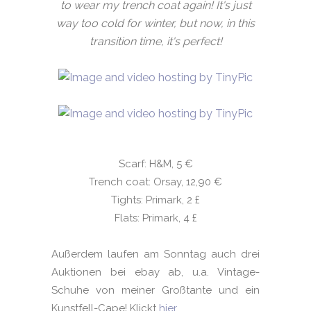
to wear my trench coat again! It's just
way too cold for winter, but now, in this
transition time, it's perfect!
Scarf: H&M, 5 €
Trench coat: Orsay, 12,90 €
Tights: Primark, 2
£
Flats: Primark, 4
£
Außerdem laufen am Sonntag auch drei
Auktionen bei ebay ab, u.a. Vintage-
Schuhe von meiner Großtante und ein
Kunstfell-Cape! Klickt
hier
.