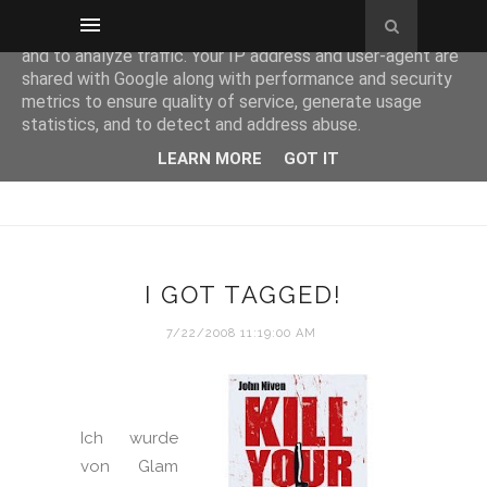
This site uses cookies from Google to deliver its services
and to analyze traffic. Your IP address and user-agent are
shared with Google along with performance and security
metrics to ensure quality of service, generate usage
statistics, and to detect and address abuse.
LEARN MORE
GOT IT
I GOT TAGGED!
7/22/2008 11:19:00 AM
Ich wurde
von Glam