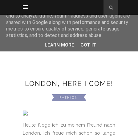
This site uses cookies from Google to deliver its services
and to analyze traffic. Your IP address and user-agent are
shared with Google along with performance and security
metrics to ensure quality of service, generate usage
statistics, and to detect and address abuse.
LEARN MORE
GOT IT
LONDON, HERE I COME!
FASHION
Heute fliege ich zu meinem Freund nach
London. Ich freue mich schon so lange