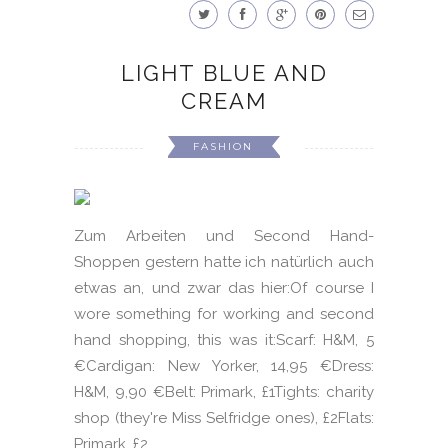
LIGHT BLUE AND
CREAM
FASHION
Zum Arbeiten und Second Hand-
Shoppen gestern hatte ich natürlich auch
etwas an, und zwar das hier:Of course I
wore something for working and second
hand shopping, this was it:Scarf: H&M, 5
€Cardigan: New Yorker, 14,95 €Dress:
H&M, 9,90 €Belt: Primark, £1Tights: charity
shop (they're Miss Selfridge ones), £2Flats:
Primark, £2 ...