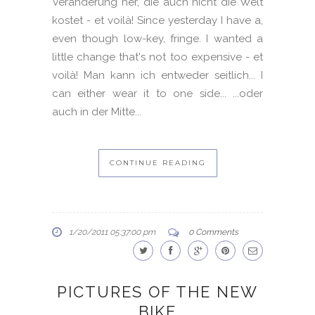
Veränderung her, die auch nicht die Welt
kostet - et voilà! Since yesterday I have a,
even though low-key, fringe. I wanted a
little change that's not too expensive - et
voilà! Man kann ich entweder seitlich... I
can either wear it to one side... ...oder
auch in der Mitte...
CONTINUE READING
1/20/2011 05:37:00 pm
0 Comments
PICTURES OF THE NEW
BIKE