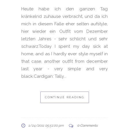
Heute habe ich den ganzen Tag
kränkelnd zuhause verbracht, und da ich
mich in diesem Falle eher selten aufstyle,
hier wieder ein Outfit vom Dezember
letzten Jahres - sehr schlicht und sehr
schwarz.Today I spent my day sick at
home, and as I hardly ever style myself in
that case, another outfit from december
last year - very simple and very
black.Cardigan: Tally...
CONTINUE READING
1/24/2011 05:51:00 pm
0 Comments