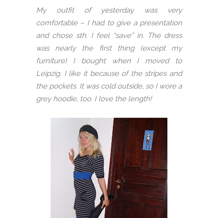
My outfit of yesterday was very
comfortable – I had to give a presentation
and chose sth. I feel “save” in. The dress
was nearly the first thing (except my
furniture) I bought when I moved to
Leipzig. I like it because of the stripes and
the pockets. It was cold outside, so I wore a
grey hoodie, too. I love the length!