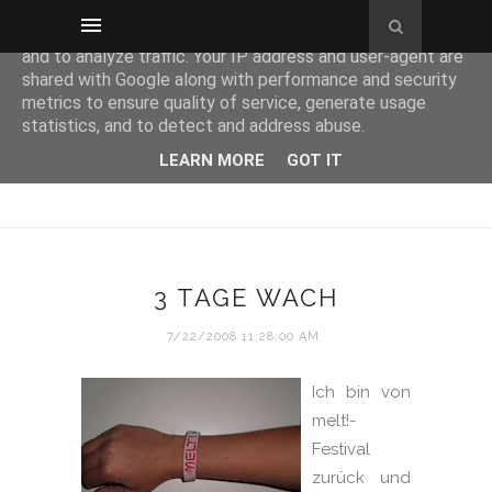
This site uses cookies from Google to deliver its services
and to analyze traffic. Your IP address and user-agent are
shared with Google along with performance and security
metrics to ensure quality of service, generate usage
statistics, and to detect and address abuse.
LEARN MORE
GOT IT
3 TAGE WACH
7/22/2008 11:28:00 AM
Ich bin von
melt!-
Festival
zurück und