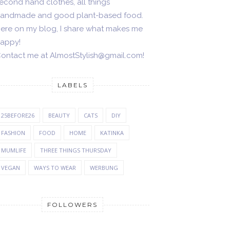
econd hand clothes, all things
andmade and good plant-based food.
ere on my blog, I share what makes me
appy!
ontact me at AlmostStylish@gmail.com!
LABELS
25BEFORE26
BEAUTY
CATS
DIY
FASHION
FOOD
HOME
KATINKA
MUMLIFE
THREE THINGS THURSDAY
VEGAN
WAYS TO WEAR
WERBUNG
FOLLOWERS