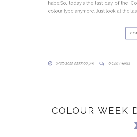
habe:So, today's the last day of the 'C
colour type anymore. Just look at the last 
CO
6/27/2010 02:55:00 pm
0 Comments
COLOUR WEEK D