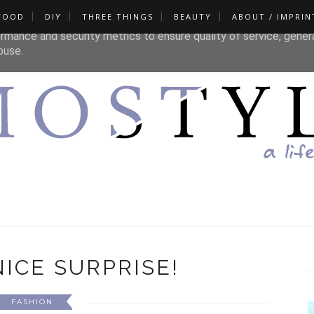
FOOD
DIY
THREE THINGS
BEAUTY
ABOUT / IMPRIN
liver its services and to analyze traffic. Your IP address and u
rmance and security metrics to ensure quality of service, gene
buse.
ICE SURPRISE!
FASHION