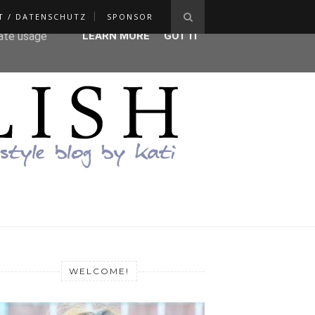
T / DATENSCHUTZ
SPONSOR
ser-agent
rate usage
LEARN MORE
GOT IT
WELCOME!