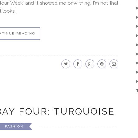
olour Week' and it showed me onw thing. I'm not that
looks I...
NTINUE READING
AY FOUR: TURQUOISE
FASHION