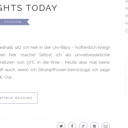
s
GHTS TODAY
h
H
FASHION
h
C
shalb sitz ich hier in der Uni-Bibo - hoffentlich kriegt
hen hier mache! Selbst ich als unverbesserliche
aturen von 33°C in die Knie - heute also mal keine
eiß auch, wieso ich Strumpfhosen bevorzuge, ich sage
. Our...
NTINUE READING