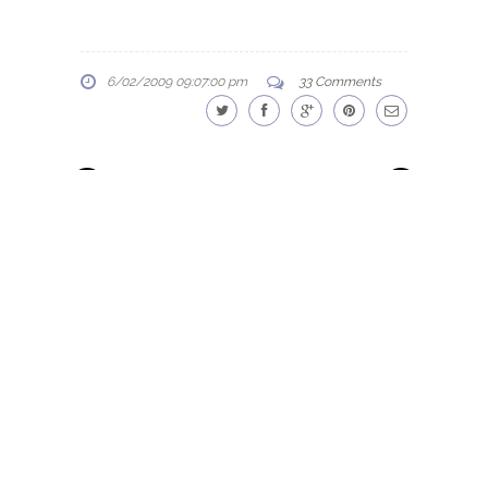
6/02/2009 09:07:00 pm
33 Comments
NEWER
OLDER
STORIES
STORIES
Template Created By :
ThemeXpose
. All Rights Reserved.
BACK TO TOP