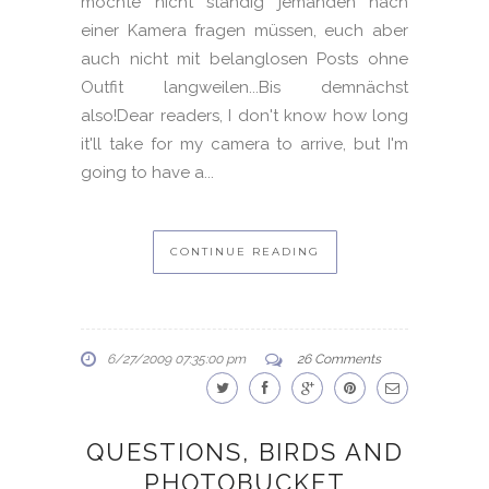
möchte nicht ständig jemanden nach
einer Kamera fragen müssen, euch aber
auch nicht mit belanglosen Posts ohne
Outfit langweilen...Bis demnächst
also!Dear readers, I don't know how long
it'll take for my camera to arrive, but I'm
going to have a...
CONTINUE READING
6/27/2009 07:35:00 pm
26 Comments
QUESTIONS, BIRDS AND
PHOTOBUCKET