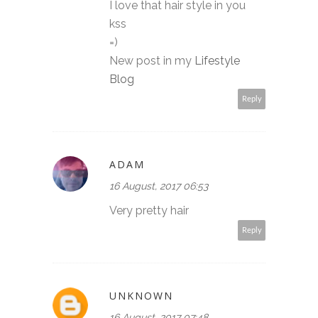
I love that hair style in you
kss
=)
New post in my
Lifestyle
Blog
Reply
ADAM
16 August, 2017 06:53
Very pretty hair
Reply
UNKNOWN
16 August, 2017 07:48