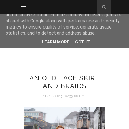
This site uses cookies from Google to deliver its services
and to analyze traffic. Your IP address and user-agent are
shared with Google along with performance and security
metrics to ensure quality of service, generate usage
statistics, and to detect and address abuse.
LEARN MORE
GOT IT
AN OLD LACE SKIRT
AND BRAIDS
11/14/2015 06:53:00 PM