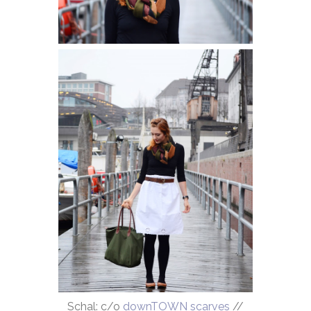
Schal: c/o
downTOWN scarves
//