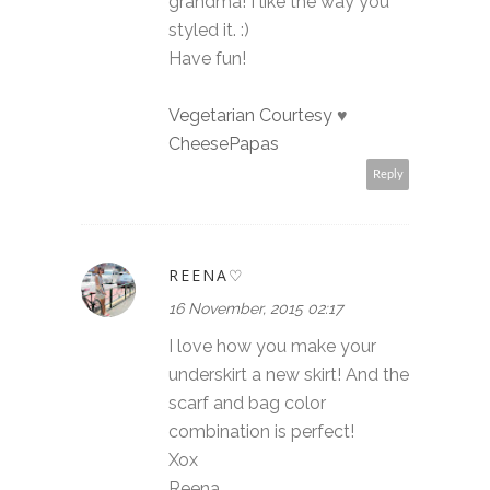
grandma! I like the way you
styled it. :)
Have fun!
Vegetarian Courtesy
♥
CheesePapas
Reply
REENA♡
16 November, 2015 02:17
I love how you make your
underskirt a new skirt! And the
scarf and bag color
combination is perfect!
Xox
Reena