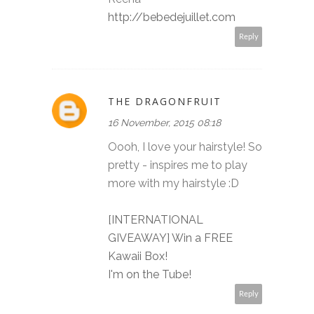
http://bebedejuillet.com
Reply
THE DRAGONFRUIT
16 November, 2015 08:18
Oooh, I love your hairstyle! So
pretty - inspires me to play
more with my hairstyle :D
[INTERNATIONAL
GIVEAWAY] Win a FREE
Kawaii Box!
I'm on the Tube!
Reply