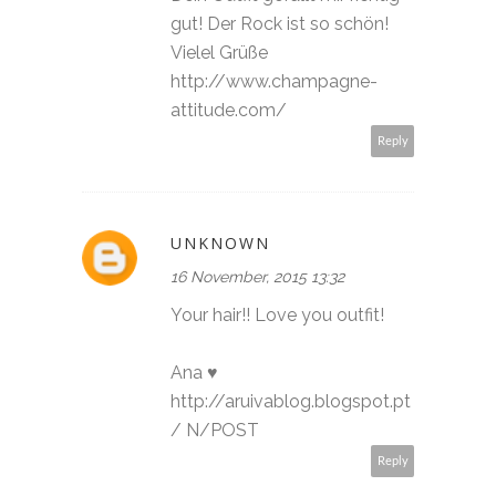
gut! Der Rock ist so schön!
Vielel Grüße
http://www.champagne-
attitude.com/
Reply
UNKNOWN
16 November, 2015 13:32
Your hair!! Love you outfit!
Ana ♥
http://aruivablog.blogspot.pt
/ N/POST
Reply