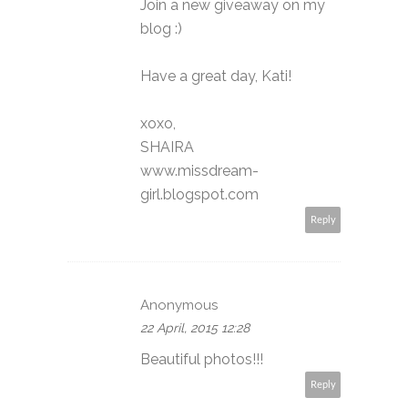
Join a new giveaway on my
blog :)
Have a great day, Kati!
xoxo,
SHAIRA
www.missdream-
girl.blogspot.com
Reply
Anonymous
22 April, 2015 12:28
Beautiful photos!!!
Reply