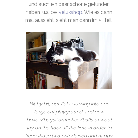
und auch ein paar schöne gefunden
haben, u.a. bei
veluxshop
. Wie es dann
mal aussieht, sieht man dann im 5. Teil!
Bit by bit, our flat is turning into one
large cat playground, and new
boxes/bags/branches/balls of wool
lay on the floor all the time in order to
keep those two entertained and happy.