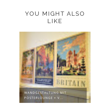
YOU MIGHT ALSO
LIKE
A
WANDGESTALTUNG MIT
HERE'
POSTERLOUNGE + V...
DATED 