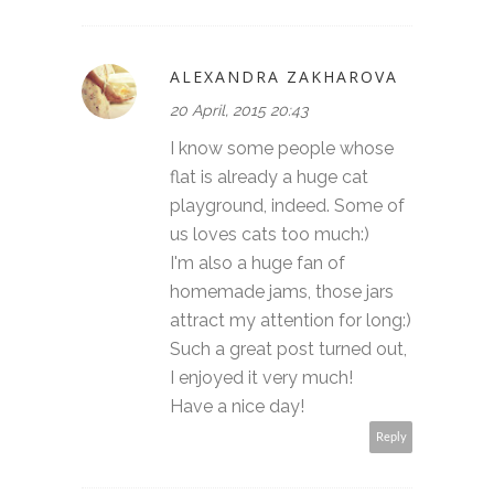
ALEXANDRA ZAKHAROVA
20 April, 2015 20:43
I know some people whose
flat is already a huge cat
playground, indeed. Some of
us loves cats too much:)
I'm also a huge fan of
homemade jams, those jars
attract my attention for long:)
Such a great post turned out,
I enjoyed it very much!
Have a nice day!
Reply