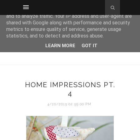
This site uses cookies from Google to deliver its services
and to analyze traffic. Your IP address and user-agent are
shared with Google along with performance and security
metrics to ensure quality of service, generate usage
statistics, and to detect and address abuse.
LEARN MORE
GOT IT
HOME IMPRESSIONS PT.
4
4/20/2015 02:59:00 PM