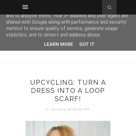
This site uses cookies from Google to deliver its services
and to analyze traffic. Your IP address and user-agent are
shared with Google along with performance and security
metrics to ensure quality of service, generate usage
statistics, and to detect and address abuse.
LEARN MORE
GOT IT
UPCYCLING: TURN A
DRESS INTO A LOOP
SCARF!
11/18/2014 06:00:00 PM