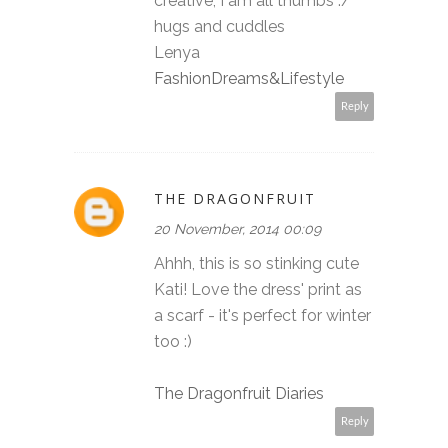
creative, I am all thumbs :/
hugs and cuddles
Lenya
FashionDreams&Lifestyle
Reply
THE DRAGONFRUIT
20 November, 2014 00:09
Ahhh, this is so stinking cute
Kati! Love the dress' print as
a scarf - it's perfect for winter
too :)
The Dragonfruit Diaries
Reply