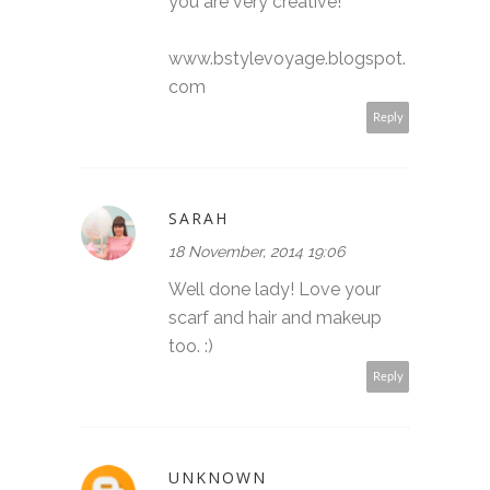
you are very creative!
www.bstylevoyage.blogspot.
com
Reply
SARAH
18 November, 2014 19:06
Well done lady! Love your
scarf and hair and makeup
too. :)
Reply
UNKNOWN