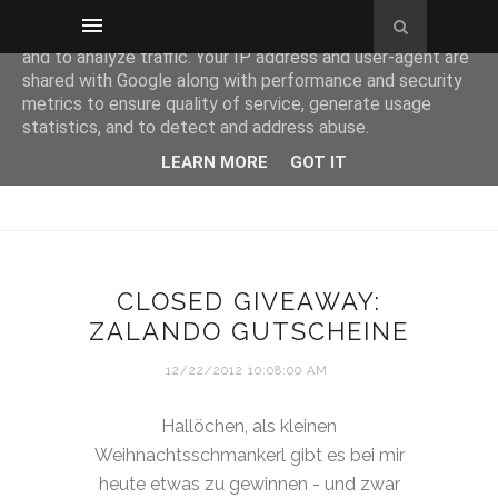
This site uses cookies from Google to deliver its services
and to analyze traffic. Your IP address and user-agent are
shared with Google along with performance and security
metrics to ensure quality of service, generate usage
statistics, and to detect and address abuse.
LEARN MORE
GOT IT
CLOSED GIVEAWAY:
ZALANDO GUTSCHEINE
12/22/2012 10:08:00 AM
Hallöchen, als kleinen
Weihnachtsschmankerl gibt es bei mir
heute etwas zu gewinnen - und zwar