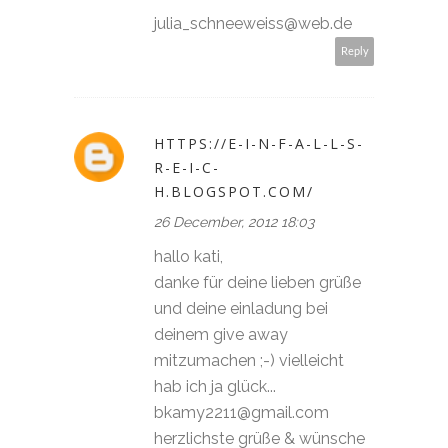
julia_schneeweiss@web.de
Reply
HTTPS://E-I-N-F-A-L-L-S-
R-E-I-C-
H.BLOGSPOT.COM/
26 December, 2012 18:03
hallo kati,
danke für deine lieben grüße
und deine einladung bei
deinem give away
mitzumachen ;-) vielleicht
hab ich ja glück...
bkamy2211@gmail.com
herzlichste grüße & wünsche