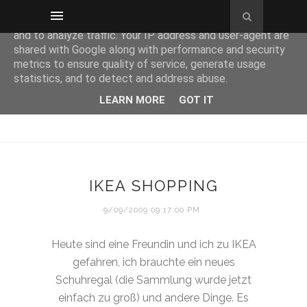
This site uses cookies from Google to deliver its services
and to analyze traffic. Your IP address and user-agent are
shared with Google along with performance and security
metrics to ensure quality of service, generate usage
statistics, and to detect and address abuse.
LEARN MORE
GOT IT
IKEA SHOPPING
9/09/2009 09:17:00 PM
Heute sind eine Freundin und ich zu IKEA
gefahren, ich brauchte ein neues
Schuhregal (die Sammlung wurde jetzt
einfach zu groß) und andere Dinge. Es