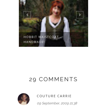
HOBBIT WAISTCOAT -
KORDW
HANDMADE!
29 COMMENTS
COUTURE CARRIE
09 September, 2009 21:38