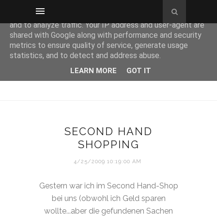
This site uses cookies from Google to deliver its services
and to analyze traffic. Your IP address and user-agent are
shared with Google along with performance and security
metrics to ensure quality of service, generate usage
statistics, and to detect and address abuse.
LEARN MORE
GOT IT
SECOND HAND
SHOPPING
4/25/2009 10:19:00 AM
Gestern war ich im Second Hand-Shop
bei uns (obwohl ich Geld sparen
wollte...aber die gefundenen Sachen