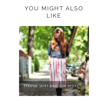
YOU MIGHT ALSO
LIKE
STRIPED SKIRT AND SUN SPOTS
A BEI
CHECK