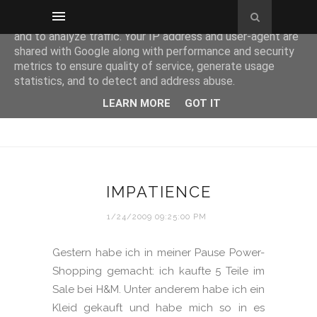
This site uses cookies from Google to deliver its services
and to analyze traffic. Your IP address and user-agent are
shared with Google along with performance and security
metrics to ensure quality of service, generate usage
statistics, and to detect and address abuse.
LEARN MORE
GOT IT
IMPATIENCE
1/24/2009 09:25:00 PM
Gestern habe ich in meiner Pause Power-
Shopping gemacht: ich kaufte 5 Teile im
Sale bei H&M. Unter anderem habe ich ein
Kleid gekauft und habe mich so in es